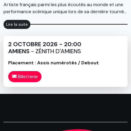
Artiste français parmi les plus écoutés au monde et une
performance scénique unique lors de sa dernière tournée
des zéniths à guichets fermés, PLK continue de repousser
Lire la suite
les limites.
Après avoir sold-out deux Stade de France en moins de
2 OCTOBRE 2026 - 20:00
deux heures, le rappeur sera sur les routes de France à
AMIENS
- ZÉNITH D'AMIENS
l’automne 2026 pour une grande tournée des zéniths.
Placement : Assis numérotés / Debout
Billetterie