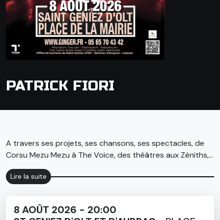
PATRICK FIORI
A travers ses projets, ses chansons, ses spectacles, de
Corsu Mezu Mezu à The Voice, des théâtres aux Zéniths,
Patrick Fiori a développé une relation toute particulière
Lire la suite
avec son public.
Toujours entouré de son équipe, venez rejoindre sa famille
8 AOÛT 2026 - 20:00
de cœur le temps d'une soirée sous les étoiles.