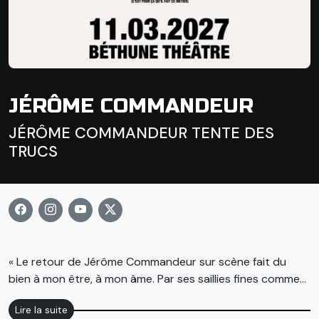
JÉRÔME COMMANDEUR
JÉRÔME COMMANDEUR TENTE DES
TRUCS
« Le retour de Jérôme Commandeur sur scène fait du
bien à mon être, à mon âme. Par ses saillies fines comme
des lames de coutelas, il veut faire rire cette France qu’il a
Lire la suite
chevillée au corps, celle qui coule dans ses veines. De ses