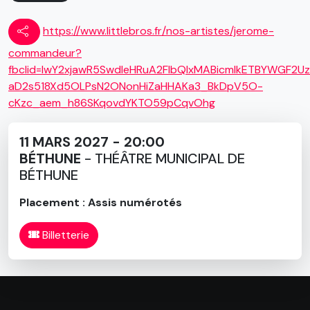
sous-bois normands parfumés aux collines verdoyantes
de la Loire, en passant par les plages salées de
https://www.littlebros.fr/nos-artistes/jerome-
l’Atlantique, il porte partout son public en bandoulière.
commandeur?
Fièrement. Outrageusement. Va gamin, je retire les
fbclid=IwY2xjawR5SwdleHRuA2FlbQIxMABicmlkETBYWG
roulettes de ton petit vélo et te regarde prendre ton
aD2s518Xd5OLPsN2ONonHiZaHHAKa3_BkDpV5O-
envol, telle une mouette ivre de vent au-dessus de
cKzc_aem_h86SKqovdYKTO59pCqvOhg
Jersey. »
11 MARS 2027 - 20:00
Victor Hugo
BÉTHUNE
- THÉÂTRE MUNICIPAL DE
BÉTHUNE
Placement : Assis numérotés
Billetterie