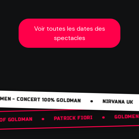
Voir toutes les dates des
spectacles
EN - CONCERT 100% GOLDMAN
NIRVANA UK
GOLDME
PATRICK FIORI
T OF GOLDMAN